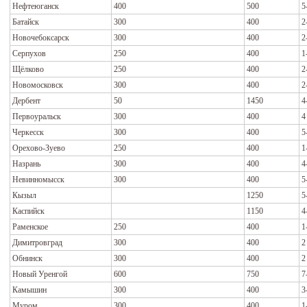
Нефтеюганск
400
500
5
Батайск
300
400
2
Новочебоксарск
300
400
2
Серпухов
250
400
1
Щёлково
250
400
2
Новомосковск
300
400
2
Дербент
50
1450
4
Первоуральск
300
400
4
Черкесск
300
400
5
Орехово-Зуево
250
400
1
Назрань
300
400
4
Невинномысск
300
400
5
Кызыл
1250
5
Каспийск
1150
4
Раменское
250
400
1
Димитровград
300
400
2
Обнинск
300
400
2
Новый Уренгой
600
750
7
Камышин
300
400
3
Муром
300
400
1