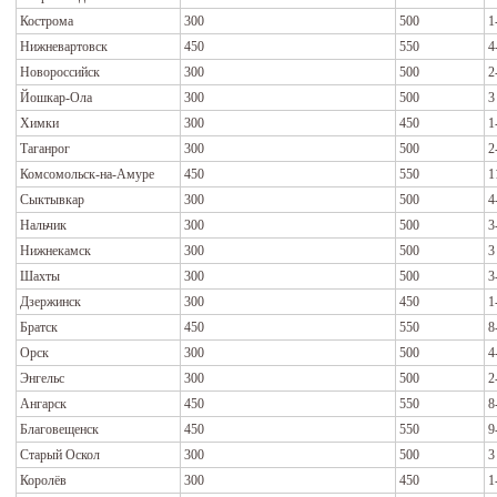
Кострома
300
500
1
Нижневартовск
450
550
4
Новороссийск
300
500
2
Йошкар-Ола
300
500
3
Химки
300
450
1
Таганрог
300
500
2
Комсомольск-на-Амуре
450
550
1
Сыктывкар
300
500
4
Нальчик
300
500
3
Нижнекамск
300
500
3
Шахты
300
500
3
Дзержинск
300
450
1
Братск
450
550
8
Орск
300
500
4
Энгельс
300
500
2
Ангарск
450
550
8
Благовещенск
450
550
9
Старый Оскол
300
500
3
Королёв
300
450
1