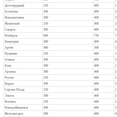
Долгопрудный
250
400
1
Ессентуки
300
400
3
Новошахтинск
300
400
3
Жуковский
250
400
2
Северск
300
400
5
Ноябрьск
600
750
7
Евпатория
300
400
4
Артём
400
500
1
Пушкино
250
400
1
Ачинск
300
400
5
Елец
300
400
1
Арзамас
300
400
2
Реутов
250
400
1
Бердск
300
400
5
Сергиев Посад
250
400
1
Элиста
300
400
2
Ногинск
250
400
1
Новокуйбышевск
300
400
2
Железногорск
300
400
6