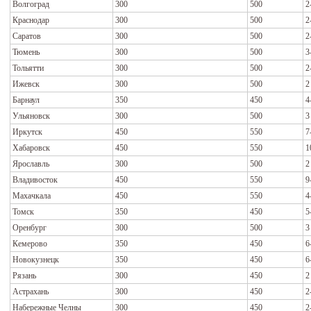
Волгоград
300
500
2
Краснодар
300
500
2
Саратов
300
500
2
Тюмень
300
500
3
Тольятти
300
500
2
Ижевск
300
500
2
Барнаул
350
450
4
Ульяновск
300
500
3
Иркутск
450
550
7
Хабаровск
450
550
1
Ярославль
300
500
2
Владивосток
450
550
9
Махачкала
450
550
4
Томск
350
450
5
Оренбург
300
500
3
Кемерово
350
450
6
Новокузнецк
350
450
6
Рязань
300
450
2
Астрахань
300
450
2
Набережные Челны
300
450
2