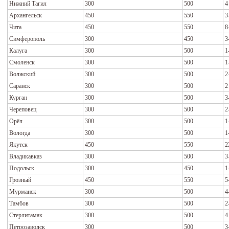
Нижний Тагил
300
500
4
Архангельск
450
550
3
Чита
450
550
8
Симферополь
300
450
3
Калуга
300
500
1
Смоленск
300
500
1
Волжский
300
500
2
Саранск
300
500
2
Курган
300
500
3
Череповец
300
500
2
Орёл
300
500
1
Вологда
300
500
1
Якутск
450
550
2
Владикавказ
300
500
3
Подольск
300
450
1
Грозный
450
550
5
Мурманск
300
500
4
Тамбов
300
500
2
Стерлитамак
300
500
4
Петрозаводск
300
500
3