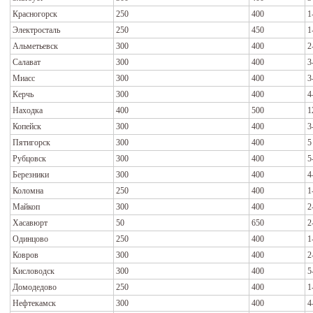
Красногорск
250
400
1
Электросталь
250
450
1
Альметьевск
300
400
2
Салават
300
400
3
Миасс
300
400
3
Керчь
300
400
4
Находка
400
500
1
Копейск
300
400
3
Пятигорск
300
400
5
Рубцовск
300
400
5
Березники
300
400
4
Коломна
250
400
1
Майкоп
300
400
2
Хасавюрт
50
650
2
Одинцово
250
400
1
Ковров
300
400
2
Кисловодск
300
400
5
Домодедово
250
400
1
Нефтекамск
300
400
4