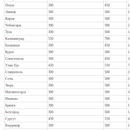
Пенза
300
450
1
Липецк
300
500
1
Киров
300
500
2
Чебоксары
300
500
2
Тула
300
500
1
Калининград
550
700
3
Балашиха
300
450
1
Курск
300
500
1
Севастополь
300
450
3
Улан-Удэ
450
550
7
Ставрополь
300
500
2
Сочи
300
500
2
Тверь
300
500
1
Магнитогорск
300
500
3
Иваново
300
500
1
Брянск
300
500
1
Белгород
300
500
1
Сургут
450
550
4
Владимир
300
500
1