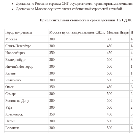
Доставка по России и странам СНГ осуществляется транспортными компания
Доставка по Москве осуществляется собственной курьерской службой.
Приблизительная стоимость и сроки доставки ТК СДЭК
Город получателя
Москва-пункт выдачи заказов СДЭК
Москва-Дверь
Д
Москва
300
300
1
Санкт-Петербург
300
450
1
Новосибирск
350
450
4
Екатеринбург
300
500
3
Нижний Новгород
300
500
1
Казань
300
500
1
Челябинск
300
500
3
Омск
350
450
3
Самара
300
500
2
Ростов-на-Дону
300
500
2
Уфа
300
500
2
Красноярск
350
450
5
Пермь
300
500
3
Воронеж
300
500
1