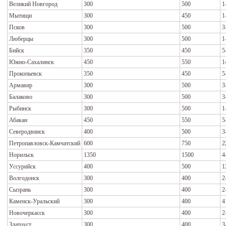
Великий Новгород
300
500
1
Мытищи
300
450
1
Псков
300
500
3
Люберцы
300
500
1
Бийск
350
450
5
Южно-Сахалинск
450
550
1
Прокопьевск
350
450
5
Армавир
300
500
3
Балаково
300
500
3
Рыбинск
300
500
1
Абакан
450
550
5
Северодвинск
400
500
3
Петропавловск-Камчатский
600
750
2
Норильск
1350
1500
4
Уссурийск
400
500
1
Волгодонск
300
400
2
Сызрань
300
400
2
Каменск-Уральский
300
400
4
Новочеркасск
300
400
2
Златоуст
300
400
3