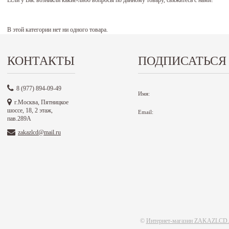
Если у Вас возникли какие-либо вопросы по данному товару, свяжитесь с нами!
В этой категории нет ни одного товара.
КОНТАКТЫ
ПОДПИСАТЬСЯ
8 (977) 894-09-49
Имя:
г.Москва, Пятницкое
шоссе, 18, 2 этаж,
Email:
пав.289А
zakazlcd@mail.ru
©
Интернет-магазин ZAKAZLCD