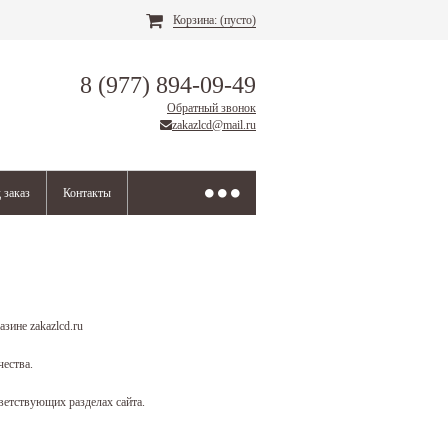
Корзина:
(пусто)
8 (977) 894-09-49
Обратный звонок
zakazlcd@mail.ru
 заказ
Контакты
зине zakazlcd.ru
чества.
ветствующих разделах сайта.