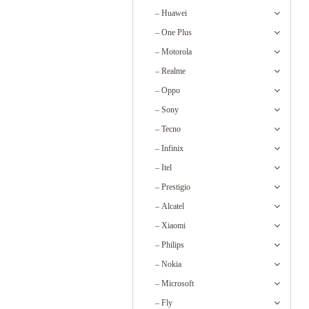
–
Huawei
–
One Plus
–
Motorola
–
Realme
–
Oppo
–
Sony
–
Tecno
–
Infinix
–
Itel
–
Prestigio
–
Alcatel
–
Xiaomi
–
Philips
–
Nokia
–
Microsoft
–
Fly