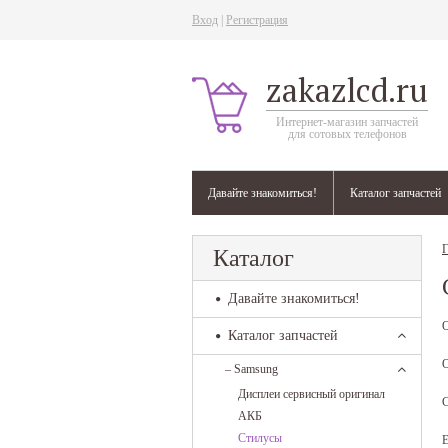
Вход
|
Регистрация
zakazlcd.ru
Интернет-магазин запчастей
для сотовых телефонов
Давайте знакомиться!
Каталог запчастей
Г
Каталог
Давайте знакомиться!
О
Каталог запчастей
О
–
Samsung
Дисплеи сервисный оригинал
С
АКБ
Стилусы
Е