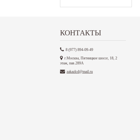
КОНТАКТЫ
8 (977) 894-09-49
г.Москва, Пятницкое шоссе, 18, 2
этаж, пав.289А
zakazlcd@mail.ru