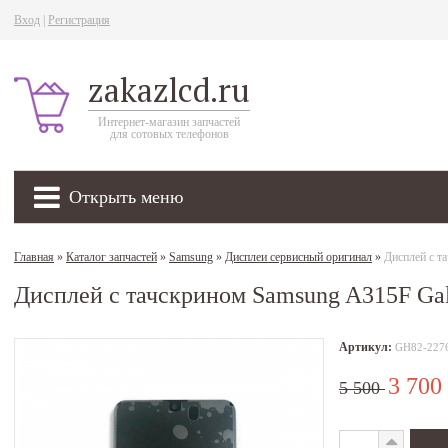
Вход
|
Регистрация
zakazlcd.ru
Интернет-магазин запчастей
для сотовых телефонов
Открыть меню
Главная
»
Каталог запчастей
»
Samsung
»
Дисплеи сервисный оригинал
»
Дисплей с т
Дисплей с тачскрином Samsung A315F Ga
Артикул:
GH82-227
3 700
5 500