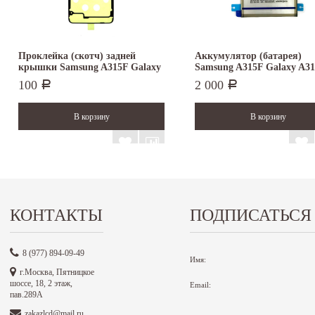
Проклейка (скотч) задней
Аккумулятор (батарея)
крышки Samsung A315F Galaxy
Samsung A315F Galaxy A31.
A31...
100
2 000
Р
Р
КОНТАКТЫ
ПОДПИСАТЬСЯ
8 (977) 894-09-49
Имя:
г.Москва, Пятницкое
шоссе, 18, 2 этаж,
Email:
пав.289А
zakazlcd@mail.ru