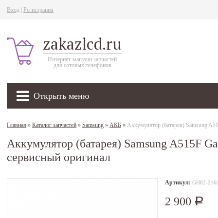
Вход
|
Регистрация
zakazlcd.ru
Интернет-магазин запчастей
для сотовых телефонов
Открыть меню
Главная
»
Каталог запчастей
»
Samsung
»
АКБ
»
Аккумулятор (батарея) Samsung A5
Аккумулятор (батарея) Samsung A515F 
сервисный оригинал
Артикул:
GH82-216
2 900
Р