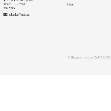
шоссе, 18, 2 этаж,
Email:
пав.289А
zakazlcd@mail.ru
©
Интернет-магазин ZAKAZLCD